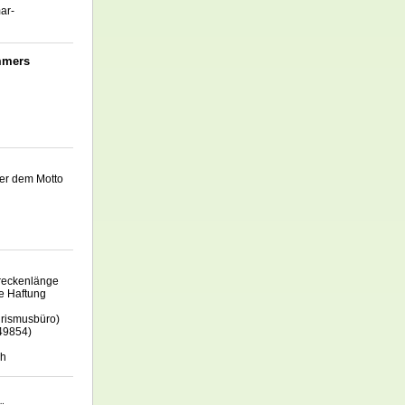
ar-
ommers
er dem Motto
treckenlänge
ne Haftung
urismusbüro)
449854)
ch