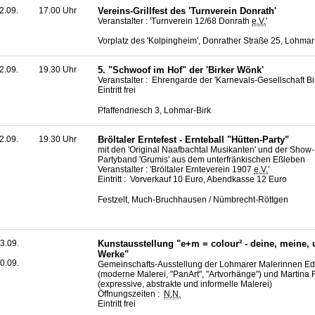
2.09.
17.00 Uhr
Vereins-Grillfest des 'Turnverein Donrath'
Veranstalter : 'Turnverein 12/68 Donrath
e.V.
'
Vorplatz des 'Kolpingheim', Donrather Straße 25, Lohma
2.09.
19.30 Uhr
5. "Schwoof im Hof" der 'Birker Wönk'
Veranstalter : Ehrengarde der 'Karnevals-Gesellschaft B
Eintritt frei
Pfaffendriesch 3, Lohmar-Birk
2.09.
19.30 Uhr
Bröltaler Erntefest - Ernteball "Hütten-Party"
mit den 'Original Naafbachtal Musikanten' und der Show
Partyband 'Grumis' aus dem unterfränkischen Eßleben
Veranstalter : 'Bröltaler Ernteverein 1907
e.V.
'
Eintritt : Vorverkauf 10 Euro, Abendkasse 12 Euro
Festzelt, Much-Bruchhausen / Nümbrecht-Röttgen
3.09.
Kunstausstellung "e+m = colour² - deine, meine, 
Werke"
0.09.
Gemeinschafts-Ausstellung der Lohmarer Malerinnen Edi
(moderne Malerei, "PanArt", "Artvorhänge") und Martina 
(expressive, abstrakte und informelle Malerei)
Öffnungszeiten :
N.N.
Eintritt frei