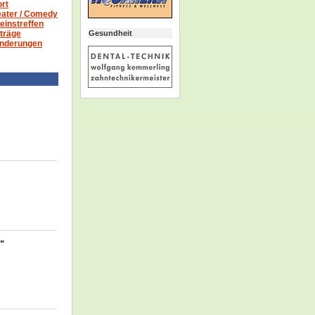
rt
ater /
Comedy
einstreffen
Gesundheit
träge
nderungen
y"