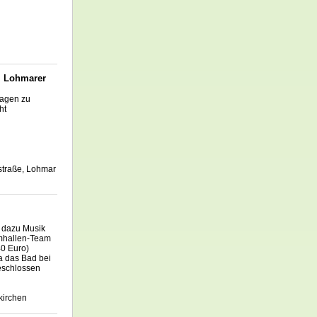
m Lohmarer
Sagen zu
ht
tstraße, Lohmar
, dazu Musik
hallen-
Team
40 Euro)
da das Bad bei
eschlossen
kirchen