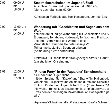
2.09.
09.00 Uhr
Stadtmeisterschaften im Jugendfußball
bis
Ausrichter : 'Turn- und Sportverein Birk 1910
e.V.
'
18.00 Uhr
(siehe auch Samstag, 01.09.)
Kunstrasen-Fußballplatz, Zum Hasenberg, Lohmar-Birk
2.09.
11.00 Uhr
Wanderung mit "Geschichten und Sagen aus de
bis
Wald"
14.00 Uhr
geführte dreistündige Wanderung mit Geschichten und 
Erbenwald, Tonabbau, Hudewald, Torfstich und Fischzuc
Leitung : Vera Kiefer und Werner Funken
Veranstalter : 'Bündnis Heideterrasse
e.V.
'
Teilnahme kostenfrei, Spenden erbeten
(Anmeldung nicht erforderlich)
Treffpunkt : Bushaltestelle "Königsberger Straße", Haup
(am südlichen Ortseingang)
2.09.
12.00 Uhr
"Piraten-Party" in der 'Aquarena'-Schwimmhalle
bis
für Kinder und Jugendliche
17.00 Uhr
mit den Spielgeräten "Krake" und "Sharky" im Hallenbad
von einem
Diskjockey
und Animation durch das Schwimm
Eintritt : Kinder und Jugendliche 5 Euro (Erwachsene 7,
(Hinweis : frühzeitiges Erscheinen ist empfehlenswert, 
Erreichen der zulässigen Maximalzahl an Badegästen g
wird)
'Aquarena'-Schwimmhalle, Prälat-Lewen-Straße 5, Neun