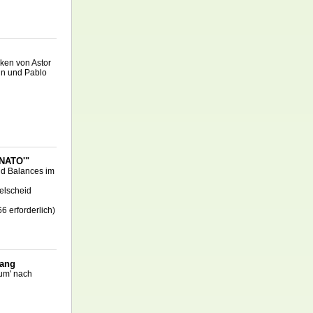
ken von Astor
rin und Pablo
'NATO'"
nd Balances im
elscheid
6 erforderlich)
lang
eum' nach