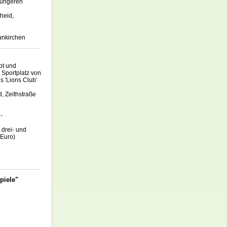
jüngeren
heid,
unkirchen
ot und
 Sportplatz von
 'Lions Club'
, Zeithstraße
-
 drei- und
 Euro)
Spiele"