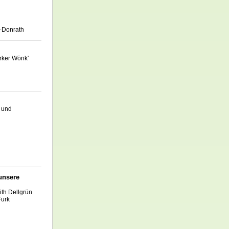
r-Donrath
irker Wönk'
- und
unsere
th Dellgrün
Furk