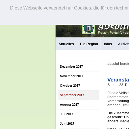
Diese Webseite verwendet nur Cookies, die für den techni
Aktuelles
Die Region
Infos
Aktivi
absolut-bergi
Dezember 2017
November 2017
Veransta
Stand : 23. 
Oktober 2017
Für die Volls
September 2017
übernommen w
Veranstaltung
August 2017
erhoben, Irrt
Die Zusammens
Juli 2017
geschützt. Er
andere Medi
Juni 2017