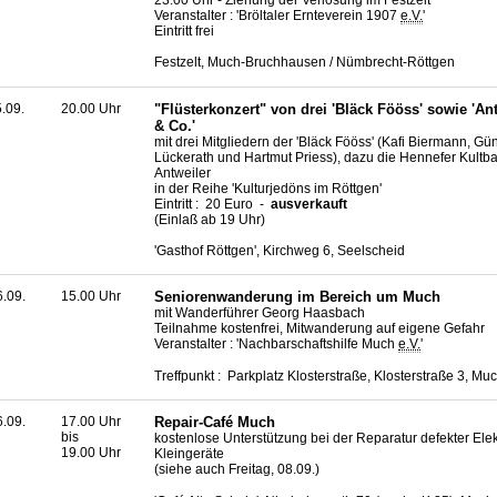
Veranstalter : 'Bröltaler Ernteverein 1907
e.V.
'
Eintritt frei
Festzelt, Much-Bruchhausen / Nümbrecht-Röttgen
5.09.
20.00 Uhr
"Flüsterkonzert" von drei 'Bläck Fööss' sowie 'Ant
& Co.'
mit drei Mitgliedern der 'Bläck Fööss' (Kafi Biermann, G
Lückerath und Hartmut Priess), dazu die Hennefer Kult
Antweiler
in der Reihe 'Kulturjedöns im Röttgen'
Eintritt : 20 Euro -
ausverkauft
(Einlaß ab 19 Uhr)
'Gasthof Röttgen', Kirchweg 6, Seelscheid
6.09.
15.00 Uhr
Seniorenwanderung im Bereich um Much
mit Wanderführer Georg Haasbach
Teilnahme kostenfrei, Mitwanderung auf eigene Gefahr
Veranstalter : 'Nachbarschaftshilfe Much
e.V.
'
Treffpunkt : Parkplatz Klosterstraße, Klosterstraße 3, Mu
6.09.
17.00 Uhr
Repair-Café Much
bis
kostenlose Unterstützung bei der Reparatur defekter Elek
19.00 Uhr
Kleingeräte
(siehe auch Freitag, 08.09.)