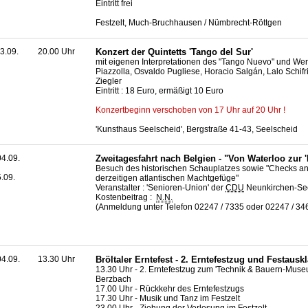
Eintritt frei
Festzelt, Much-Bruchhausen / Nümbrecht-Röttgen
3.09.
20.00 Uhr
Konzert der Quintetts 'Tango del Sur'
mit eigenen Interpretationen des "Tango Nuevo" und Wer
Piazzolla, Osvaldo Pugliese, Horacio Salgán, Lalo Schif
Ziegler
Eintritt : 18 Euro, ermäßigt 10 Euro
Konzertbeginn verschoben von 17 Uhr auf 20 Uhr !
'Kunsthaus Seelscheid', Bergstraße 41-43, Seelscheid
4.09.
Zweitagesfahrt nach Belgien - "Von Waterloo zur 
Besuch des historischen Schauplatzes sowie "Checks a
5.09.
derzeitigen atlantischen Machtgefüge"
Veranstalter : 'Senioren-Union' der
CDU
Neunkirchen-Se
Kostenbeitrag :
N.N.
(Anmeldung unter Telefon 02247 / 7335 oder 02247 / 346
4.09.
13.30 Uhr
Bröltaler Erntefest - 2. Erntefestzug und Festausk
13.30 Uhr - 2. Erntefestzug zum 'Technik & Bauern-Mus
Berzbach
17.00 Uhr - Rückkehr des Erntefestzugs
17.30 Uhr - Musik und Tanz im Festzelt
23.00 Uhr - Ziehung der Verlosung im Festzelt