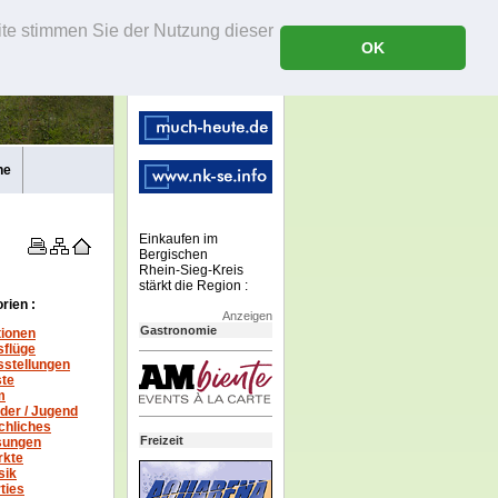
ite stimmen Sie der Nutzung dieser
OK
ne
Einkaufen im
Bergischen
Rhein-Sieg-Kreis
stärkt die Region :
rien :
Anzeigen
Gastronomie
tionen
sflüge
stellungen
ste
m
der / Jugend
chliches
Freizeit
sungen
rkte
sik
ties