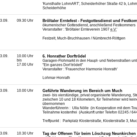
'Kunsthalle LohmART', Scheiderhöher Straße 42 b, Lohm
Scheiderhöhe
3.09.
09.30 Uhr
Bröltaler Erntefest - Festgottesdienst und Festk
ökumenischer Gottesdienst, anschließend Festkommers
Veranstalter : 'Bröltaler Ernteverein 1907
e.V.
'
Festzelt, Much-Bruchhausen / Nümbrecht-Röttgen
3.09.
10.00 Uhr
6. Honrather Dorftrödel
bis
Garagen-Flohmarkt in den Haupt- und Nebenstraßen unt
17.00 Uhr
"Ein ganzes Dorf trödelt"
Veranstalter : 'Frauenchor Harmonie Honrath'
Lohmar-Honrath
3.09.
10.00 Uhr
Geführte Wanderung im Bereich um Much
zwei- bis vierstündige, privat organisierte Wanderung, S
zwischen 10 und 18 Kilometern, für Teilnehmer wird kei
übernommen
Wanderführerin : Ulla Nölle (in Kooperation mit dem To
Teilnahme kostenfrei (Auskunft unter Telefon 02245 / 6
Treffpunkt : Parkplatz Klosterstraße, Klosterstraße 3, Mu
3.09.
10.30 Uhr
Tag der Offenen Tür beim Löschzug Neunkirchen