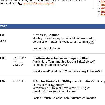
weitere Veranstaltungen zur Aufnahme mitteilen möchten, schicken
Spo
ein e-mail an :
termine@rhein-sieg.info
The
Ver
Vor
Wa
 2017
1.09.
Kirmes in Lohmar
Montag : Familientag und Abschluß-Feuerwerk
4.09.
Veranstalter : 'Stadtmarketingverein Lohmar
e.V.
'
Frouardplatz, Lohmar
1.09.
17.00 Uhr
Stadtmeisterschaften im Jugendfußball
bis
Ausrichter : 'Turn- und Sportverein Birk 1910
e.V.
'
19.30 Uhr
(siehe auch Sonntag, 02.09.)
Kunstrasen-Fußballplatz, Zum Hasenberg, Lohmar-Birk
1.09.
21.00 Uhr
Bröltaler Erntefest - "Röttgen rockt - die Kult-Part
mit Musik von '
DJ
Bobby'
Veranstalter : 'Bröltaler Ernteverein 1907
e.V.
'
Eintritt : 6 Euro (nur Abendkasse)
Festzelt, Much-Bruchhausen / Nümbrecht-Röttgen