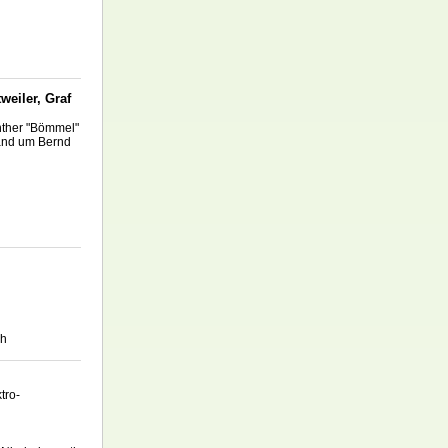
weiler, Graf
ünther "Bömmel"
band um Bernd
ch
tro-