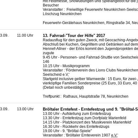
mit Feldmesse, Showübungen und Spielangebot für die 
Besucher
Veranstalter : Freiwillige Feuerwehr Neunkirchen-Seelsc
Löschzug Neunkirchen
Feuerwehr-Gerätehaus Neunkirchen, Ringstraße 34, Ne
3.09.
11.00 Uhr
13. Fahrrad-"Tour der Hilfe" 2017
Radausflug für den guten Zweck, mit Geocaching-Angeb
Abschluß bei Kuchen, Gegrilltem und Getränken auf dem
Hennef-Allner - der Erlös kommt den Jugendprojekten des
zugute
9.45 Uhr - Personen- und Fahrrad-Shuttle von Seelscheid
146
10.15 Uhr - Musikprogramm
Veranstalter : 'Förderverein des Lions Clubs Neunkirchen
Seelscheid e.V,'
Startgeld inclusive gelber Warnweste : 15 Euro, für zwei-,
vierköpfige Familien Sonderpreise (25 Euro, 33 Euro, 40
(Detail noch unbestätigt)
Treffpunkt : Rathaus, Hauptstraße 78, Neunkirchen
3.09.
13.00 Uhr
Bröltaler Erntefest - Erntefestzug und 9. "Bröltal-
13.00 Uhr - Aufstellung zum Erntefestzug
13.30 Uhr - Erntefestzug zum Dorfplatz Marienfeld
14.15 Uhr - Platzkonzert des 'Musikverein Marienfeld'
16.30 Uhr - Rückkehr des Erntefestzugs
19.00 Uhr - 9. "Bröltal-Spiele"
Veranstalter : 'Bröltaler Ernteverein 1907
e.V.
'