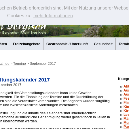
schen Betrieb erforderlich sind. Mit der Nutzung unserer Webse
Cookies zu.
mehr Informationen
täten
Freizeitangebote
Gastronomie / Unterkunft
Gesundheit
Termi
sch.de
>
Termine
> September 2017
ltungskalender 2017
Katego
Dezember 2017
Ak
Au
tändigkeit des Veranstaltungskalenders kann keine Gewähr
Aus
erden. Für die Einhaltung der Termine und die Durchführung der
Fe
en sind die Veranstalter verantwortlich. Die Angaben wurden sorgfältig
Fil
um und zwischenzeitliche Änderungen vorbehalten.
Kin
Kir
tellung und die Inhalte des Kalenders sind urheberrechtlich
Le
 darf ohne ausdrückliche Genehmigung weder gesamt noch in Teilen in
Mä
en übernommen werden.
Mu
Par