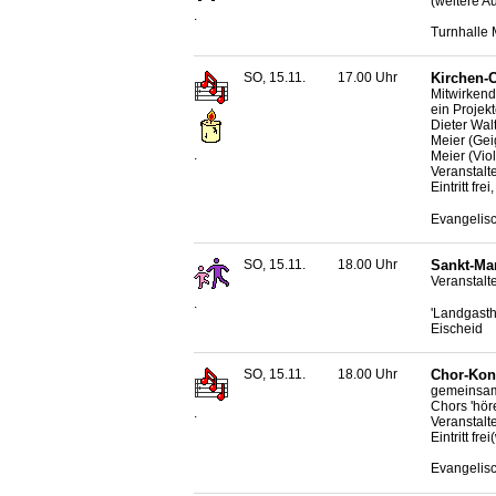
(weitere A
.
Turnhalle 
SO, 15.11.
17.00 Uhr
Kirchen-C
Mitwirkend
ein Projek
Dieter Wal
Meier (Gei
.
Meier (Vio
Veranstalt
Eintritt fr
Evangelisc
SO, 15.11.
18.00 Uhr
Sankt-Ma
Veranstalte
.
'Landgasth
Eischeid
SO, 15.11.
18.00 Uhr
Chor-Konz
gemeinsame
Chors 'hör
.
Veranstalte
Eintritt frei
Evangelis