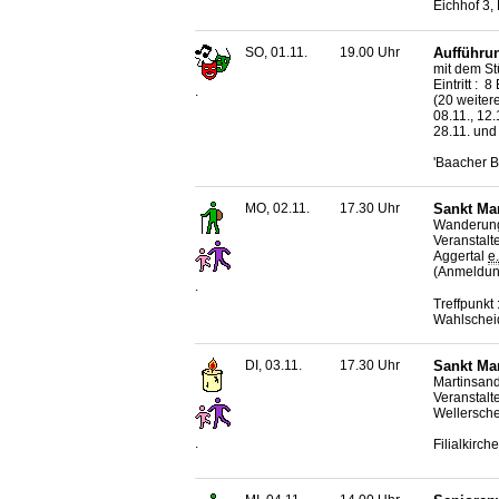
Eichhof 3,
SO, 01.11.
19.00 Uhr
Aufführun
mit dem St
Eintritt : 
.
(20 weitere
08.11., 12.1
28.11. und
'Baacher B
MO, 02.11.
17.30 Uhr
Sankt Ma
Wanderung
Veranstalt
Aggertal
e.
(Anmeldung
.
Treffpunkt
Wahlschei
DI, 03.11.
17.30 Uhr
Sankt Ma
Martinsand
Veranstalt
Wellersch
.
Filialkirc