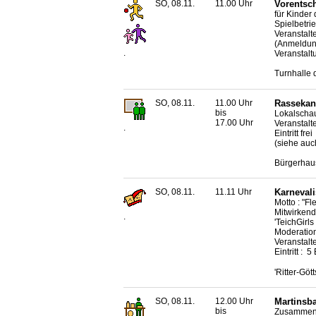
SO, 08.11.
11.00 Uhr
Vorentsch
für Kinder
Spielbetri
Veranstalt
(Anmeldun
.
Veranstalt
Turnhalle
SO, 08.11.
11.00 Uhr
Rassekan
bis
Lokalscha
17.00 Uhr
Veranstalt
.
Eintritt frei
(siehe auc
Bürgerhaus
SO, 08.11.
11.11 Uhr
Karneval
Motto : "Fl
Mitwirkend
.
'TeichGirl
Moderation
Veranstalt
Eintritt : 5
'Ritter-Gö
SO, 08.11.
12.00 Uhr
Martinsba
bis
Zusammentr