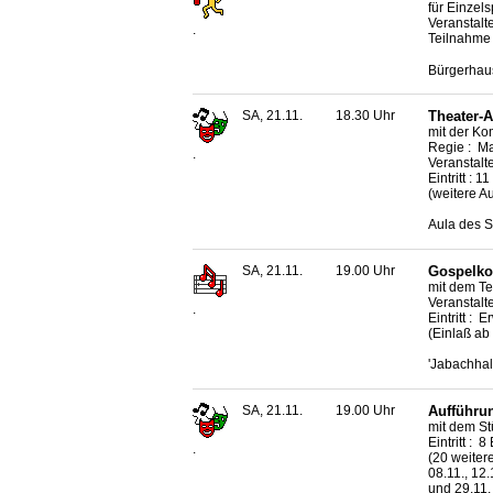
für Einzel
Veranstalt
.
Teilnahme 
Bürgerhaus
SA, 21.11.
18.30 Uhr
Theater-A
mit der K
Regie : M
.
Veranstalt
Eintritt : 1
(weitere A
Aula des S
SA, 21.11.
19.00 Uhr
Gospelkon
mit dem Te
Veranstalt
.
Eintritt :
(Einlaß ab
'Jabachhal
SA, 21.11.
19.00 Uhr
Aufführun
mit dem St
Eintritt : 
.
(20 weitere
08.11., 12.
und 29.11.