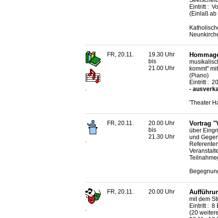
Seelschei
Eintritt :
(Einlaß ab
Katholisch
Neunkirch
FR, 20.11.
19.30 Uhr
Hommage 
bis
musikalisc
21.00 Uhr
kommt" mit
(Piano)
Eintritt :
.
- ausverka
'Theater H
FR, 20.11.
20.00 Uhr
Vortrag "
bis
über Eingri
21.30 Uhr
und Gegen
.
Referente
Veranstalt
Teilnahme
Begegnungs
FR, 20.11.
20.00 Uhr
Aufführun
mit dem St
Eintritt : 
.
(20 weitere