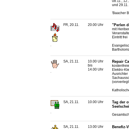
08.11., 12.
und 29.11.
'Baacher B
FR, 20.11.
20.00 Uhr
"Perlen 
mit Heribe
Veranstalt
Eintritt frei
.
Evangelisc
Bartholom
SA, 21.11.
10.00 Uhr
Repair C
bis
kostenfrei
14.00 Uhr
Elektro-Kl
.
Ausrichter
Sachaussc
(vorverleg
Katholisch
SA, 21.11.
10.00 Uhr
Tag der 
Seelsche
.
Gesamtsch
SA, 21.11.
13.00 Uhr
Benefiz-V