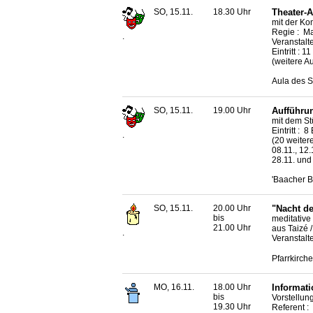
SO, 15.11.
18.30 Uhr
Theater-A
mit der K
Regie : M
.
Veranstalt
Eintritt : 1
(weitere A
Aula des S
SO, 15.11.
19.00 Uhr
Aufführun
mit dem St
Eintritt : 
.
(20 weitere
08.11., 12.1
28.11. und
'Baacher B
SO, 15.11.
20.00 Uhr
"Nacht de
bis
meditativ
21.00 Uhr
aus Taizé 
.
Veranstalt
Pfarrkirche
MO, 16.11.
18.00 Uhr
Informat
bis
Vorstellu
19.30 Uhr
Referent :
.