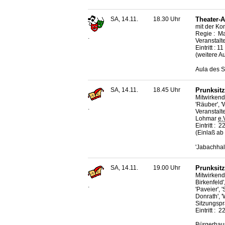
SA, 14.11.
18.30 Uhr
Theater-A
mit der K
Regie : M
.
Veranstalt
Eintritt : 1
(weitere A
Aula des S
SA, 14.11.
18.45 Uhr
Prunksit
Mitwirkend
'Räuber', 
.
Veranstalt
Lohmar
e.
Eintritt : 
(Einlaß ab
'Jabachhal
SA, 14.11.
19.00 Uhr
Prunksitz
Mitwirkende
Birkenfeld'
.
'Paveier', 
Donrath', '
Sitzungspr
Eintritt : 
Bürgerhaus