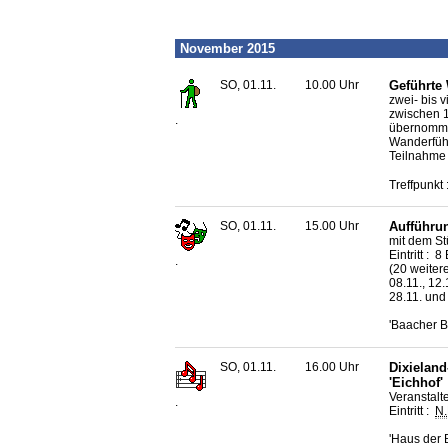
November 2015
SO, 01.11.
10.00 Uhr
Geführte
zwei- bis 
zwischen 1
.
übernomm
Wanderführ
Teilnahme 
Treffpunkt 
SO, 01.11.
15.00 Uhr
Aufführun
mit dem St
Eintritt : 
.
(20 weitere
08.11., 12.1
28.11. und
'Baacher B
SO, 01.11.
16.00 Uhr
Dixieland
'Eichhof'
Veranstalt
.
Eintritt :
N.
'Haus der