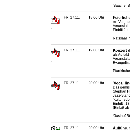
'Baacher B
FR, 27.11.
18.00 Uhr
Feierlich
mit Vergab
Veranstalt
.
Eintritt frei
Ratssaal i
FR, 27.11.
19.00 Uhr
Konzert d
als Auftak
Veranstalt
.
Evangelis
Pfarrkirch
FR, 27.11.
20.00 Uhr
'Vocal li
Das gemisc
Stephan Hi
.
Jazz-Stand
'Kulturjed
Eintritt : 
(Einlaß ab
'Gasthof R
FR, 27.11.
20.00 Uhr
Aufführun