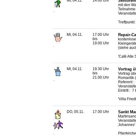
MI, 04.11.
14.00 Uhr
Senioren
mit den W
Teilnahme 
.
Veranstal
Treffpunkt 
MI, 04.11.
17.00 Uhr
Repair-C
bis
kostenlose
19.00 Uhr
Kleingerät
.
(siehe auch
'Café Alte
MI, 04.11.
19.30 Uhr
Vortrag ü
bis
Vortrag üb
21.00 Uhr
Romantik 
.
Referent :
Veranstalt
Eintritt :
'Villa Frie
DO, 05.11.
17.00 Uhr
Sankt Ma
Martinsand
Veranstalt
Johannes'
.
Pfarrkirch