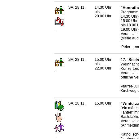
SA, 28.11.
14.30 Uhr
"Honrath
bis
Programm 
20.00 Uhr
14.30 Uhr 
15.00 Uhr 
bis 18.00 
.
19.00 Uhr
Veranstalt
(siehe auc
'Peter-Le
SA, 28.11.
15.00 Uhr
17. 'Seel
bis
Weihnachts
22.00 Uhr
Konzertpr
.
Veranstalt
örtliche Ve
Pfarrer-Ju
Kirchweg u
SA, 28.11.
15.00 Uhr
"Winterza
"ein märch
Tanten" mi
Bastelakti
Veranstalt
(Anmeldung
Katholisch
.
Neuhonrat