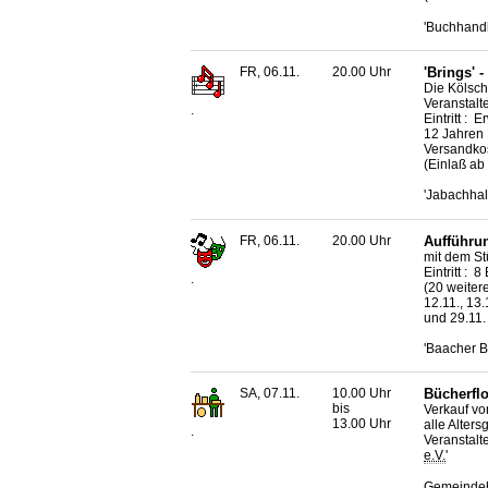
'Buchhandl
FR, 06.11.
20.00 Uhr
'Brings' 
Die Kölsch
Veranstalter
.
Eintritt :
12 Jahren 
Versandko
(Einlaß ab
'Jabachhal
FR, 06.11.
20.00 Uhr
Aufführun
mit dem St
Eintritt : 
.
(20 weitere
12.11., 13.
und 29.11.
'Baacher B
SA, 07.11.
10.00 Uhr
Bücherfl
bis
Verkauf vo
13.00 Uhr
alle Alter
.
Veranstalt
e.V.
'
Gemeindeb