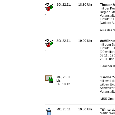
SO, 22.11.
18.30 Uhr
Theater-A
mit der K
Regie : M
.
Veranstalt
Eintritt : 1
(weitere A
Aula des S
SO, 22.11.
19.00 Uhr
Aufführun
mit dem St
Eintritt : 
.
(20 weitere
08.11., 12.1
28.11. und
'Baacher B
MO, 23.11.
"Große 'S
bis
mit zwei d
FR, 18.12.
wilden Exo
.
Schweizer 
Veranstalt
'MSS GmbH'
MO, 23.11.
19.30 Uhr
"Wintera
Martin Wei