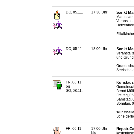
DO, 05.11.
17.30 Uhr
Sankt Ma
Martinsand
Veranstalt
Hetzenhol
.
Filialkirc
DO, 05.11.
18.00 Uhr
Sankt Ma
Veranstalt
und Grund
.
Grundschul
Seelschei
FR, 06.11.
Kunstaus
bis
Gemeinscha
SO, 08.11.
Bernd Müll
.
Freitag, 06
Samstag, 0
Sonntag, 0
'Kunsthall
Scheiderh
FR, 06.11.
17.00 Uhr
Repair-C
bis
kostenlose