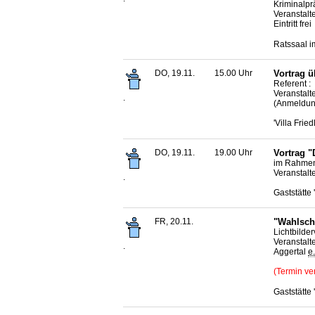
Kriminalpr
Veranstalt
Eintritt frei
Ratssaal i
DO, 19.11.
15.00 Uhr
Vortrag 
Referent :
Veranstalt
.
(Anmeldung
'Villa Frie
DO, 19.11.
19.00 Uhr
Vortrag "
im Rahmen 
Veranstalt
.
Gaststätte
FR, 20.11.
"Wahlsch
Lichtbilde
Veranstalt
.
Aggertal
e.
(Termin ve
Gaststätte