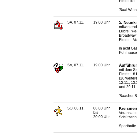
Eintritt frei
.
'Saal Weis
SA, 07.11.
19.00 Uhr
5. Neunk
mitwirkende
Lubre', 'P
.
Broadway'
Eintritt :
in acht Ga
Pohlhause
SA, 07.11.
19.00 Uhr
Aufführun
mit dem St
Eintritt : 
.
(20 weitere
12.11., 13.
und 29.11.
'Baacher B
SO, 08.11.
08.00 Uhr
Kreismei
bis
Veranstalter
20.00 Uhr
Schützenb
.
Sporthalle