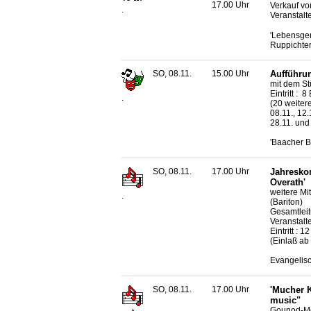
17.00 Uhr
Verkauf vo
.
Veranstalt
'Lebensgem
Ruppichter
SO, 08.11.
15.00 Uhr
Aufführun
mit dem St
Eintritt : 
.
(20 weitere
08.11., 12.1
28.11. und
'Baacher B
SO, 08.11.
17.00 Uhr
Jahreskon
Overath'
weitere Mi
.
(Bariton)
Gesamtleit
Veranstalter
Eintritt : 
(Einlaß ab
Evangelis
SO, 08.11.
17.00 Uhr
'Mucher K
music"
Gounod-Me