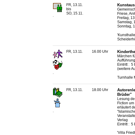
FR, 13.11.
Kunstauss
bis
Gemeinscha
SO, 15.11.
Friese, An
.
Freitag, 13
Samstag, 1
Sonntag, 1
'Kunsthall
Scheiderh
FR, 13.11.
16.00 Uhr
Kinderthe
Märchen fü
Aufführung
Eintritt : 
(weitere A
.
Turnhalle 
FR, 13.11.
18.00 Uhr
Autorenl
Brüder"
Lesung de
Fiction um
erläutert 
.
"Islamisch
Veranstalt
Verlag
Eintritt : 5
'Villa Frie