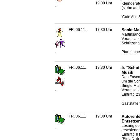
19.00 Uhr
Kleingerät
.
(siehe auc
'Café Alte
FR, 06.11.
17.30 Uhr
Sankt Ma
Martinsand
Veranstalt
Schützenbr
.
Pfarrkirche
FR, 06.11.
19.30 Uhr
5. "Schot
Musik
Das Ensemb
um die Sch
Single Mal
.
Veranstalt
Eintritt : 
Gaststätte
FR, 06.11.
19.30 Uhr
Autorenl
Entsetze
Lesung de
.
erschiene
Eintritt :
(Einlaß ab