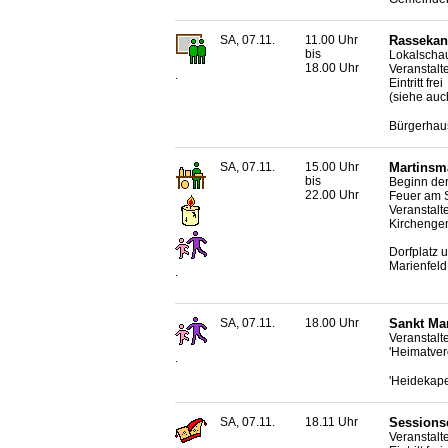
SA, 07.11.
11.00 Uhr
Rassekan
bis
Lokalscha
18.00 Uhr
Veranstalt
.
Eintritt frei
(siehe auc
Bürgerhaus
SA, 07.11.
15.00 Uhr
Martinsma
bis
Beginn der
22.00 Uhr
Feuer am 
Veranstalte
Kirchenge
Dorfplatz 
Marienfeld
.
SA, 07.11.
18.00 Uhr
Sankt Ma
Veranstalt
'Heimatvere
.
'Heidekape
SA, 07.11.
18.11 Uhr
Sessionse
Veranstalt