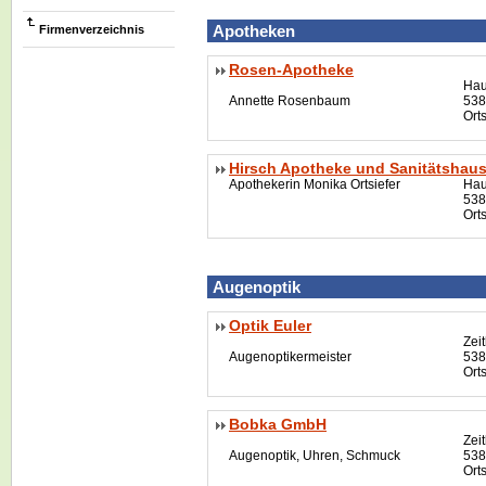
Apotheken
Firmenverzeichnis
Rosen-Apotheke
Hau
Annette Rosenbaum
538
Ort
Hirsch Apotheke und Sanitätshau
Apothekerin Monika Ortsiefer
Hau
538
Ort
Augenoptik
Optik Euler
Zei
Augenoptikermeister
538
Ort
Bobka GmbH
Zei
Augenoptik, Uhren, Schmuck
538
Ort