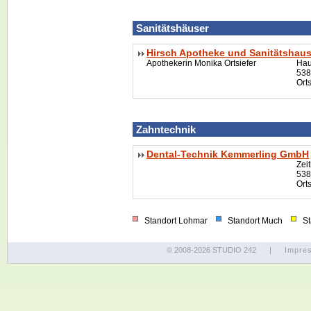
Sanitätshä
user
Hirsch Apotheke und Sanitätshau
Apothekerin Monika Ortsiefer
Hau
538
Ort
Zahntechnik
Dental-Technik Kemmerling GmbH
Zei
538
Ort
Standort Lohmar
Standort Much
Sta
© 2008-2026 STUDIO 242
|
Impre