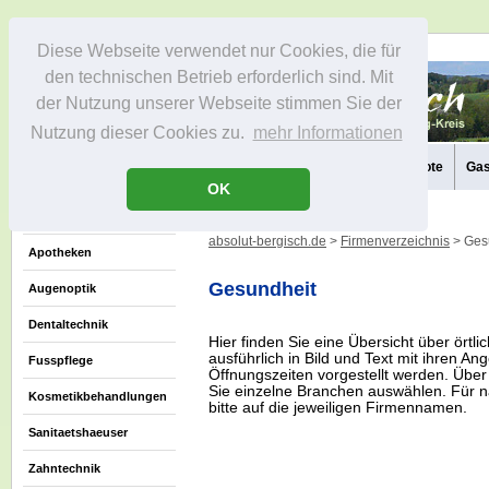
Diese Webseite verwendet nur Cookies, die für
den technischen Betrieb erforderlich sind. Mit
der Nutzung unserer Webseite stimmen Sie der
Nutzung dieser Cookies zu.
mehr Informationen
Aktuelles
Die Region
Infos
Aktivitäten
Freizeitangebote
Gas
OK
absolut-bergisch.de
>
Firmenverzeichnis
> Ges
Apotheken
Gesundheit
Augenoptik
Dentaltechnik
Hier finden Sie eine Übersicht über örtli
ausführlich in Bild und Text mit ihren A
Fusspflege
Öffnungszeiten vorgestellt werden. Über
Sie einzelne Branchen auswählen. Für n
Kosmetikbehandlungen
bitte auf die jeweiligen Firmennamen.
Sanitaetshaeuser
Zahntechnik