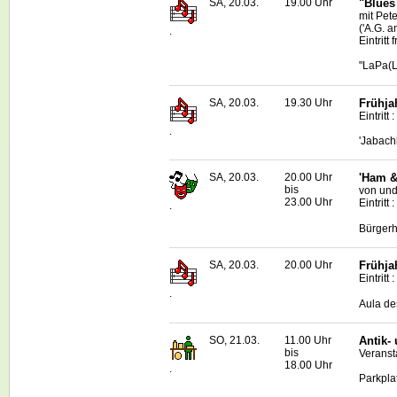
SA, 20.03.
19.00 Uhr
"
Blues
mit Pet
('A.G. 
.
Eintritt
"LaPa(L
SA, 20.03.
19.30 Uhr
Frühja
Eintritt
.
'Jabach
SA, 20.03.
20.00 Uhr
'Ham & 
bis
von und
23.00 Uhr
Eintritt 
.
Bürgerh
SA, 20.03.
20.00 Uhr
Frühja
Eintritt 
.
Aula de
SO, 21.03.
11.00 Uhr
Antik-
bis
Veransta
18.00 Uhr
.
Parkpla