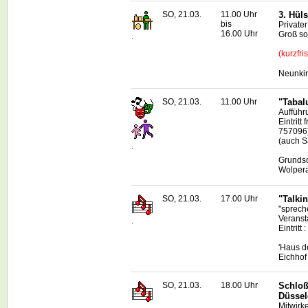
SO, 21.03.
11.00 Uhr
3. Hül
bis
Private
16.00 Uhr
Groß so
.
(kurzfri
Neunkir
SO, 21.03.
11.00 Uhr
"Tabal
Aufführ
Eintritt
757096
(auch S
.
Grundsc
Wolper
SO, 21.03.
17.00 Uhr
"Talki
"sprech
Veranst
.
Eintritt 
'Haus d
Eichhof
SO, 21.03.
18.00 Uhr
Schloß
Düssel
Mitwirk
.