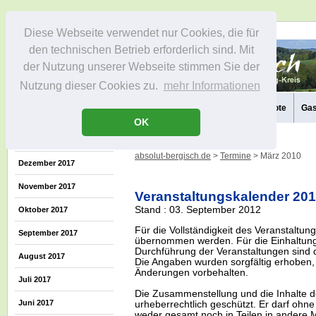
Diese Webseite verwendet nur Cookies, die für
den technischen Betrieb erforderlich sind. Mit
der Nutzung unserer Webseite stimmen Sie der
Nutzung dieser Cookies zu.
mehr Informationen
Aktuelles
Die Region
Infos
Aktivitäten
Freizeitangebote
Gas
OK
absolut-bergisch.de
>
Termine
> März 2010
Dezember 2017
November 2017
Veranstaltungskalender 20
Stand : 03. September 2012
Oktober 2017
Für die Vollständigkeit des Veranstaltu
September 2017
übernommen werden. Für die Einhaltung
Durchführung der Veranstaltungen sind di
August 2017
Die Angaben wurden sorgfältig erhoben, 
Änderungen vorbehalten.
Juli 2017
Die Zusammenstellung und die Inhalte d
Juni 2017
urheberrechtlich geschützt. Er darf oh
weder gesamt noch in Teilen in ander