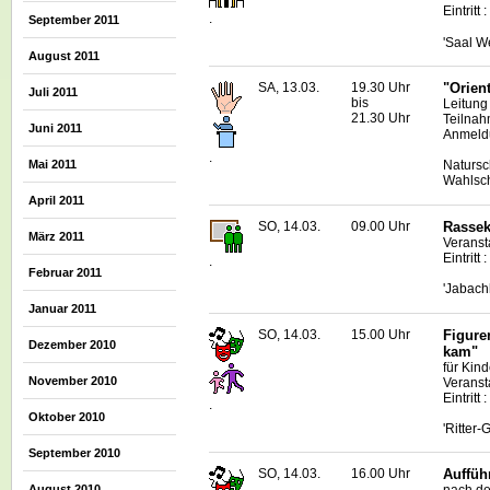
Eintritt 
.
September 2011
'Saal W
August 2011
SA, 13.03.
19.30 Uhr
"Orien
Juli 2011
bis
Leitung
21.30 Uhr
Teilnah
Juni 2011
Anmeldu
.
Mai 2011
Natursc
Wahlsc
April 2011
SO, 14.03.
09.00 Uhr
Rassek
März 2011
Veranst
Eintritt
.
Februar 2011
'Jabach
Januar 2011
SO, 14.03.
15.00 Uhr
Figure
Dezember 2010
kam"
für Kin
November 2010
Veranst
Eintritt
.
Oktober 2010
'Ritter
September 2010
SO, 14.03.
16.00 Uhr
Auffüh
August 2010