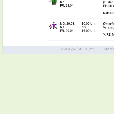
bis
(zu den
FR, 23.04.
Eintritt f
.
Rathaus
MO, 29.03.
10.00 Uhr
Osterf
bis
bis
Veranst
FR, 09.04.
16.00 Uhr
.
'K.F.Z. 
© 2008-2026 STUDIO 242
|
Impre