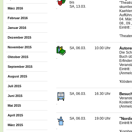
bis
"Theatr
SA, 13.03.
skurrile
.
März 2016
Kaehler
Aufführ
Februar 2016
04. März
08., 09.
Eintritt 
Januar 2016
'Theate
Dezember 2015
November 2015
SA, 06.03.
10.00 Uhr
Autore
Die Sch
Buch üb
Oktober 2015
.
Erfinder
Veranst
September 2015
Eintritt 
(Anmeld
August 2015
'Klöster
Juli 2015
SA, 06.03.
16.30 Uhr
Besuch
Juni 2015
Veranst
Kostenbe
.
Mai 2015
(Anmeld
April 2015
SA, 06.03.
19.00 Uhr
"Nordi
Eintritt f
März 2015
.
'Kornbr