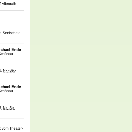
f-Altenrath
n-Seelscheid-
ichael Ende
-Schönau
6,
Nk.-Se.
-
ichael Ende
-Schönau
6,
Nk.-Se.
-
k vom Theater-