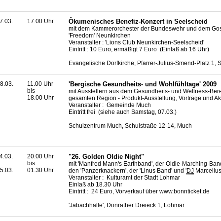
7.03.
17.00 Uhr
Ökumenisches Benefiz-Konzert in Seelscheid
mit dem Kammerorchester der Bundeswehr und dem Go
'Freedom' Neunkirchen
Veranstalter : 'Lions Club Neunkirchen-Seelscheid'
Eintritt : 10 Euro, ermäßigt 7 Euro (Einlaß ab 16 Uhr)
Evangelische Dorfkirche, Pfarrer-Julius-Smend-Platz 1, 
8.03.
11.00 Uhr
'Bergische Gesundheits- und Wohlfühltage' 2009
bis
mit Ausstellern aus dem Gesundheits- und Wellness-Ber
18.00 Uhr
gesamten Region - Produkt-Ausstellung, Vorträge und Ak
Veranstalter : Gemeinde Much
Eintritt frei (siehe auch Samstag, 07.03.)
Schulzentrum Much, Schulstraße 12-14, Much
4.03.
20.00 Uhr
"26. Golden Oldie Night"
bis
mit 'Manfred Mann's Earthband', der Oldie-Marching-Band
5.03.
01.30 Uhr
den 'Panzerknackern', der 'Linus Band' und '
DJ
Marcellus
Veranstalter : Kulturamt der Stadt Lohmar
Einlaß ab 18.30 Uhr
Eintritt : 24 Euro, Vorverkauf über
www.bonnticket.de
'Jabachhalle', Donrather Dreieck 1, Lohmar