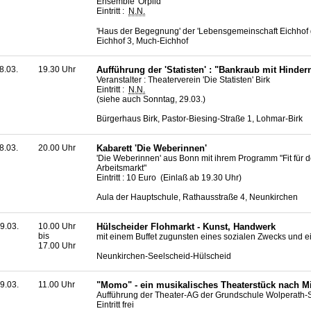
Ensemble 'Orplid'
Eintritt :
N.N.
'Haus der Begegnung' der 'Lebensgemeinschaft Eichhof
Eichhof 3, Much-Eichhof
8.03.
19.30 Uhr
Aufführung der 'Statisten' : "Bankraub mit Hinder
Veranstalter : Theaterverein 'Die Statisten' Birk
Eintritt :
N.N.
(siehe auch Sonntag, 29.03.)
Bürgerhaus Birk, Pastor-Biesing-Straße 1, Lohmar-Birk
8.03.
20.00 Uhr
Kabarett 'Die Weberinnen'
'Die Weberinnen' aus Bonn mit ihrem Programm "Fit für 
Arbeitsmarkt"
Eintritt : 10 Euro (Einlaß ab 19.30 Uhr)
Aula der Hauptschule, Rathausstraße 4, Neunkirchen
9.03.
10.00 Uhr
Hülscheider Flohmarkt - Kunst, Handwerk
bis
mit einem Buffet zugunsten eines sozialen Zwecks und e
17.00 Uhr
Neunkirchen-Seelscheid-Hülscheid
9.03.
11.00 Uhr
"Momo" - ein musikalisches Theaterstück nach M
Aufführung der Theater-AG der Grundschule Wolperath
Eintritt frei