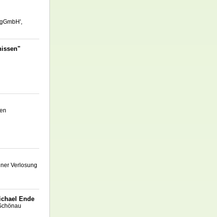
 gGmbH',
nissen"
den
iner Verlosung
ichael Ende
-Schönau