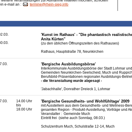
weitere Veranstaltungen zur Aufnahme mitteilen möchten, schicken
ein e-mail an :
termine@rhein-sieg.info
2.03.
'Kunst im Rathaus' - "Die phantastisch realistisch
Anita Kürten"
0.03.
(zu den üblichen Öffnungszeiten des Rathauses)
Rathaus, Hauptstraße 78, Neunkirchen
7.03.
'Bergische Ausbildungsbörse'
Interkommunale Ausbildungsbörse der Stadt Lohmar und
Gemeinden Neunkirchen-Seelscheid, Much und Ruppicht
Berufsbild-Präsentationen regionaler Ausbildungs-Betri
- die Veranstaltung wurde abgesagt -
'Jabachhalle', Donrather Dreieck 1, Lohmar
7.03.
14.00 Uhr
'Bergische Gesundheits- und Wohlfühltage' 2009
bis
mit Ausstellern aus dem Gesundheits- und Wellness-Ber
18.00 Uhr
gesamten Region - Produkt-Ausstellung, Vorträge und Ak
Veranstalter : Gemeinde Much
Eintritt frei (siehe auch Sonntag, 08.03.)
Schulzentrum Much, Schulstraße 12-14, Much