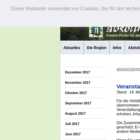
Diese Webseite verwendet nur Cookies, die für den techni
Aktuelles
Die Region
Infos
Aktivi
absolut-bergi
Dezember 2017
November 2017
Veransta
Stand : 19. M
Oktober 2017
Für die Volls
September 2017
übernommen w
Veranstaltung
August 2017
erhoben, Irrt
Die Zusammens
Juli 2017
geschützt. Er
andere Medi
Juni 2017