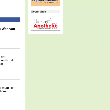
Gesundheit
e Welt von
 der
eroth mit
ebe
eich aus der
tionen