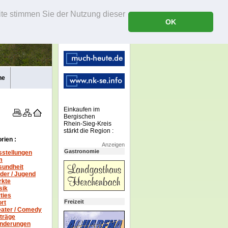
ite stimmen Sie der Nutzung dieser
OK
ne
Einkaufen im
Bergischen
Rhein-Sieg-Kreis
stärkt die Region :
rien :
Anzeigen
Gastronomie
stellungen
m
sundheit
der / Jugend
rkte
sik
ties
Freizeit
rt
ater /
Comedy
träge
nderungen