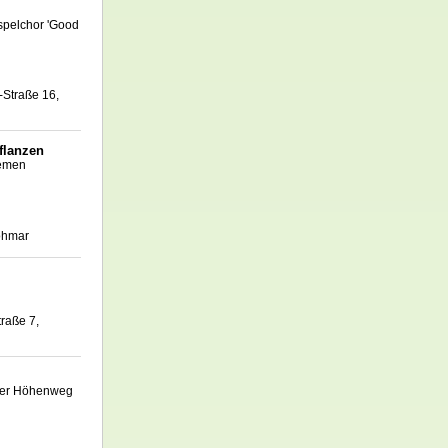
pelchor 'Good
-Straße 16,
flanzen
remen
Lohmar
traße 7,
arer Höhenweg