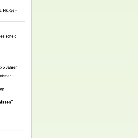
6,
Nk.-Se.
-
Seelscheid
ab 5 Jahren
 Lohmar
ath
nissen"