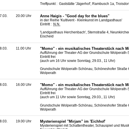
Treffpunkt : Gaststätte 'Jägerhof', Rambusch 1a, Troisdor
7.03.
20.00 Uhr
Anne Haigis - "Good day for the blues"
in der Reihe 'Kultivent - Kleinkunst im Landgasthaus'
Eintritt :
N.N.
'Landgasthaus Herchenbach', Sternstraße 4, Neunkirche
Eischeid
8.03.
11.00 Uhr
"Momo" - ein musikalisches Theaterstück nach M
Aufführung der Theater-AG der Grundschule Wolperath
Eintritt frei
(auch um 16 Uhr sowie Sonntag, 29.03., 11 Uhr)
Grundschule Wolperath-Schönau, Schöneshofer Straße 
Wolperath
8.03.
16.00 Uhr
"Momo" - ein musikalisches Theaterstück nach M
Aufführung der Theater-AG der Grundschule Wolperath
Eintritt frei
(auch um 11 Uhr sowie Sonntag, 29.03., 11 Uhr)
Grundschule Wolperath-Schönau, Schöneshofer Straße 
Wolperath
8.03.
19.00 Uhr
Mysterienspiel "Mirjam" im 'Eichhof'
Mysterienspiel mit Schattentheater, Schauspiel und Musi