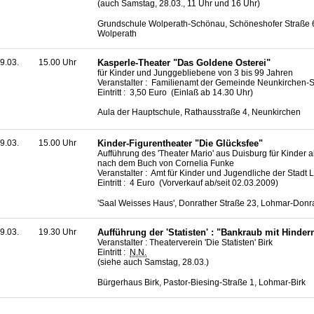
(auch Samstag, 28.03., 11 Uhr und 16 Uhr)
Grundschule Wolperath-Schönau, Schöneshofer Straße 
Wolperath
9.03.
15.00 Uhr
Kasperle-Theater "Das Goldene Osterei"
für Kinder und Junggebliebene von 3 bis 99 Jahren
Veranstalter : Familienamt der Gemeinde Neunkirchen-
Eintritt : 3,50 Euro (Einlaß ab 14.30 Uhr)
Aula der Hauptschule, Rathausstraße 4, Neunkirchen
9.03.
15.00 Uhr
Kinder-Figurentheater "Die Glücksfee"
Aufführung des 'Theater Mario' aus Duisburg für Kinder 
nach dem Buch von Cornelia Funke
Veranstalter : Amt für Kinder und Jugendliche der Stadt
Eintritt : 4 Euro (Vorverkauf ab/seit 02.03.2009)
'Saal Weisses Haus', Donrather Straße 23, Lohmar-Donr
9.03.
19.30 Uhr
Aufführung der 'Statisten' : "Bankraub mit Hinder
Veranstalter : Theaterverein 'Die Statisten' Birk
Eintritt :
N.N.
(siehe auch Samstag, 28.03.)
Bürgerhaus Birk, Pastor-Biesing-Straße 1, Lohmar-Birk