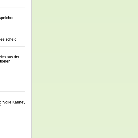
spelchor
Seelscheid
eich aus der
tionen
 'Volle Kanne',
'