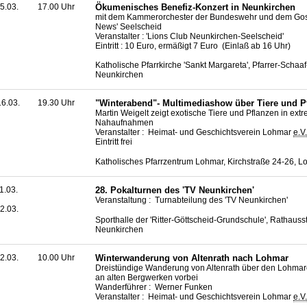
5.03.
17.00 Uhr
Ökumenisches Benefiz-Konzert in Neunkirchen
mit dem Kammerorchester der Bundeswehr und dem Gos
News' Seelscheid
Veranstalter : 'Lions Club Neunkirchen-Seelscheid'
Eintritt : 10 Euro, ermäßigt 7 Euro (Einlaß ab 16 Uhr)
Katholische Pfarrkirche 'Sankt Margareta', Pfarrer-Schaaf
Neunkirchen
6.03.
19.30 Uhr
"Winterabend"- Multimediashow über Tiere und P
Martin Weigelt zeigt exotische Tiere und Pflanzen in ext
Nahaufnahmen
Veranstalter : Heimat- und Geschichtsverein Lohmar
e.V.
Eintritt frei
Katholisches Pfarrzentrum Lohmar, Kirchstraße 24-26, 
1.03.
28. Pokalturnen des 'TV Neunkirchen'
Veranstaltung : Turnabteilung des 'TV Neunkirchen'
2.03.
Sporthalle der 'Ritter-Göttscheid-Grundschule', Rathauss
Neunkirchen
2.03.
10.00 Uhr
Winterwanderung von Altenrath nach Lohmar
Dreistündige Wanderung von Altenrath über den Lohm
an alten Bergwerken vorbei
Wanderführer : Werner Funken
Veranstalter : Heimat- und Geschichtsverein Lohmar
e.V.