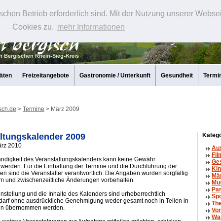
schen Betrieb erforderlich sind. Mit der Nutzung unserer Webse
Cookies zu.
mehr Informationen
täten
Freizeitangebote
Gastronomie / Unterkunft
Gesundheit
Termi
sch.de
>
Termine
> März 2009
ltungskalender 2009
Katego
ärz 2010
Aus
Fil
tändigkeit des Veranstaltungskalenders kann keine Gewähr
Ge
erden. Für die Einhaltung der Termine und die Durchführung der
Kin
en sind die Veranstalter verantwortlich. Die Angaben wurden sorgfältig
Mä
um und zwischenzeitliche Änderungen vorbehalten.
Mu
Par
tellung und die Inhalte des Kalenders sind urheberrechtlich
Spo
 darf ohne ausdrückliche Genehmigung weder gesamt noch in Teilen in
The
en übernommen werden.
Vor
Wa