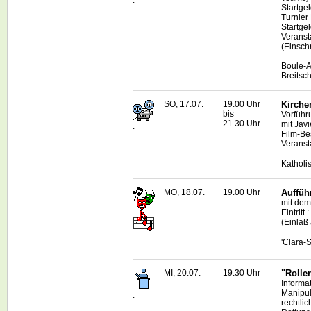
Startge
Turnier 
Startge
Veranst
(Einsch
Boule
-
Breitsc
SO, 17.07.
19.00 Uhr
Kirche
bis
Vorführ
21.30 Uhr
mit Jav
.
Film-B
Veranst
Katholi
MO, 18.07.
19.00 Uhr
Auffüh
mit dem
Eintrit
(Einlaß
.
'Clara-
MI, 20.07.
19.30 Uhr
"Rolle
Informa
Manipul
.
rechtli