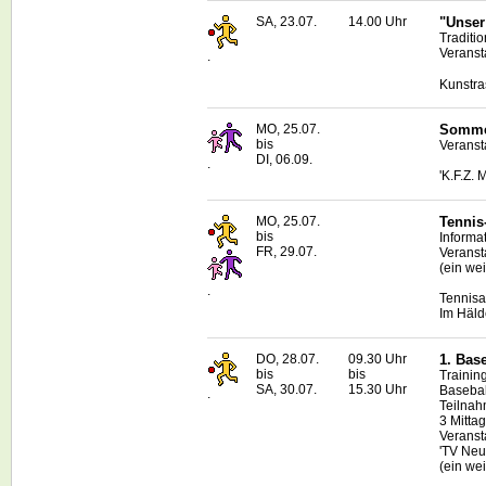
SA, 23.07.
14.00 Uhr
"Unser 
Traditio
Veranst
.
Kunstra
MO, 25.07.
Sommer
bis
Veranst
DI, 06.09.
.
'K.F.Z. 
MO, 25.07.
Tennis
bis
Informa
FR, 29.07.
Veranst
(ein we
.
Tennisa
Im Häld
DO, 28.07.
09.30 Uhr
1.
Base
bis
bis
Trainin
SA, 30.07.
15.30 Uhr
Basebal
.
Teilnah
3 Mitta
Veranst
'TV Neu
(ein we