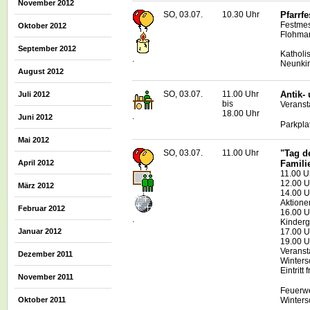
November 2012
SO, 03.07.
10.30 Uhr
Pfarrf
Festmes
Oktober 2012
Flohmar
September 2012
Katholi
.
Neunki
August 2012
SO, 03.07.
11.00 Uhr
Antik-
Juli 2012
bis
Veransta
18.00 Uhr
.
Juni 2012
Parkpla
Mai 2012
SO, 03.07.
11.00 Uhr
"Tag d
April 2012
Famili
11.00 U
12.00 U
März 2012
14.00 U
Aktione
Februar 2012
16.00 U
.
Kinderg
Januar 2012
17.00 U
19.00 Uh
Veranst
Dezember 2011
Winters
Eintritt f
November 2011
Feuerwe
Winters
Oktober 2011