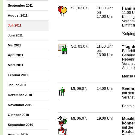
September 2011
SO, 03.07.
11.00 Uhr
Famili
bis
11.00 U
August 2011
17.00 Uhr
Kolpin
.
Veranst
Eintritt f
Juli 2011
'Kolpin
Juni 2011
Mai 2011
SO, 03.07.
11.00 Uhr
"Tag d
bis
Besicht
13.00 Uhr
Gebäude
April 2011
.
Neben
Veranst
März 2011
Archite
Februar 2011
Mensa d
Januar 2011
MI, 06.07.
14.00 Uhr
Senior
mit den
Dezember 2010
Veranst
.
November 2010
Parkpla
Oktober 2010
MI, 06.07.
19.00 Uhr
Musikt
könne
September 2010
mit der
Realsch
August 2010