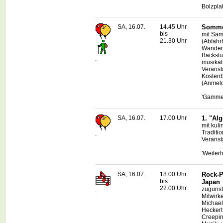
Bolzpla
SA, 16.07.
14.45 Uhr
Sommer
bis
mit Sam
21.30 Uhr
(Abfahr
Wanderu
Backstu
.
musikal
Veransta
Kostenb
(Anmeld
'Gamme
SA, 16.07.
17.00 Uhr
1. "Al
mit kul
Traditi
.
Veranst
'Weilerh
SA, 16.07.
18.00 Uhr
Rock-P
bis
Japan
22.00 Uhr
zugunst
.
Mitwirk
Michael
Heckert,
Creepin