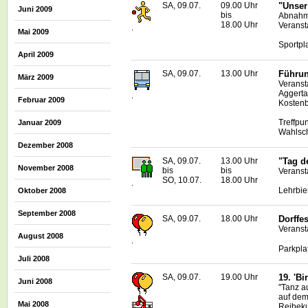
SA, 09.07.
09.00 Uhr
"Unser
Juni 2009
bis
Abnahm
18.00 Uhr
Veranst
.
Mai 2009
Sportpl
April 2009
SA, 09.07.
13.00 Uhr
Führun
März 2009
Veranst
Aggerta
.
Februar 2009
Kostenb
Treffpu
Januar 2009
Wahlsc
Dezember 2008
SA, 09.07.
13.00 Uhr
"Tag d
November 2008
bis
bis
Veranst
SO, 10.07.
18.00 Uhr
.
Lehrbie
Oktober 2008
September 2008
SA, 09.07.
18.00 Uhr
Dorffe
Veranst
August 2008
.
Parkpla
Juli 2008
SA, 09.07.
19.00 Uhr
19. 'Bi
Juni 2008
"Tanz a
auf dem
Mai 2008
Reibeku