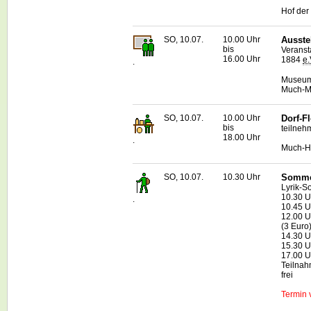
Hof der 
SO, 10.07.
10.00 Uhr
Ausste
bis
Veranst
16.00 Uhr
1884
e.
.
Museum 
Much-Ma
SO, 10.07.
10.00 Uhr
Dorf-F
bis
teilneh
18.00 Uhr
.
Much-H
SO, 10.07.
10.30 Uhr
Somme
Lyrik-S
10.30 Uh
.
10.45 U
12.00 U
(3 Euro
14.30 U
15.30 U
17.00 U
Teilnah
frei
Termin v