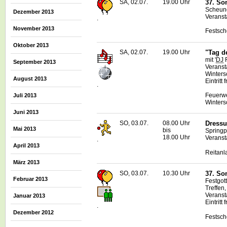
SA, 02.07.
19.00 Uhr
37. So
Scheune
Dezember 2013
Veranstal
.
November 2013
Festsch
Oktober 2013
SA, 02.07.
19.00 Uhr
"Tag d
mit '
DJ
F
September 2013
Veranst
Winters
August 2013
Eintritt f
.
Feuerwe
Juli 2013
Winters
Juni 2013
SO, 03.07.
08.00 Uhr
Dressu
Mai 2013
bis
Springp
18.00 Uhr
Veranst
.
April 2013
Reitanl
März 2013
SO, 03.07.
10.30 Uhr
37. So
Februar 2013
Festgot
Treffen,
Veranstal
Januar 2013
Eintritt f
.
Dezember 2012
Festsch