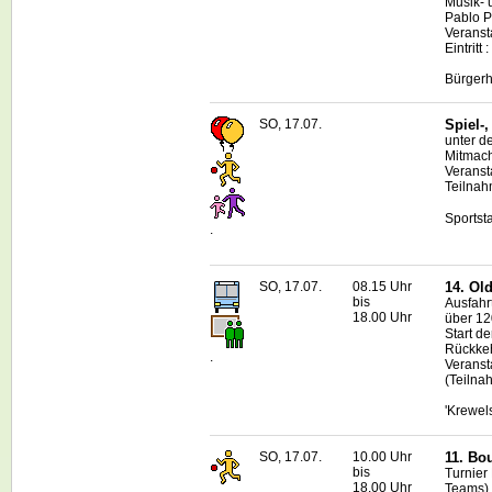
Musik- 
Pablo P
Veranst
Eintrit
Bürgerh
SO, 17.07.
Spiel-
unter d
Mitmach
Veranst
Teilnah
Sportst
.
SO, 17.07.
08.15 Uhr
14.
Old
bis
Ausfahr
18.00 Uhr
über 12
Start d
Rückkeh
.
Veranst
(Teilna
'Krewel
SO, 17.07.
10.00 Uhr
11.
Bou
bis
Turnier 
18.00 Uhr
Teams
)
.