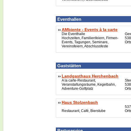
Eventhallen
AMbiente - Events à la carte
Die Eventhalle
Gew
Hochzeiten, Familienfeiern, Firmen-
538
Events, Tagungen, Seminare,
Orts
Vereinsfeiern, Abschlussfeste
Gaststätten
Landgasthaus Herchenbach
A la carte-Restaurant,
Ste
Veranstaltungsräume, Kegelbahn,
538
Adventure-Golfplatz
Orts
Haus Stolzenbach
537
Restaurant, Café, Bierstube
Ort
Partyservice