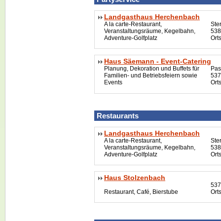
Landgasthaus Herchenbach
A la carte-Restaurant,
Ste
Veranstaltungsräume, Kegelbahn,
538
Adventure-Golfplatz
Orts
Haus Säemann - Event-Catering
Planung, Dekoration und Buffets für
Pas
Familien- und Betriebsfeiern sowie
537
Events
Ort
Restaurants
Landgasthaus Herchenbach
A la carte-Restaurant,
Ste
Veranstaltungsräume, Kegelbahn,
538
Adventure-Golfplatz
Orts
Haus Stolzenbach
537
Restaurant, Café, Bierstube
Ort