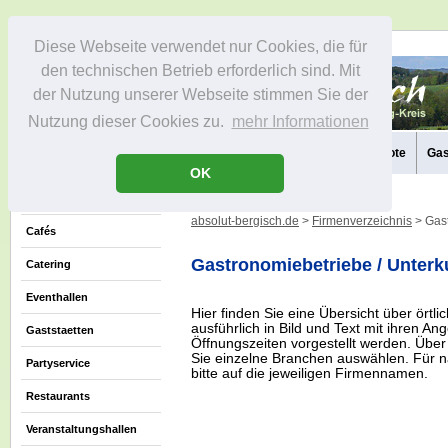
Diese Webseite verwendet nur Cookies, die für
den technischen Betrieb erforderlich sind. Mit
der Nutzung unserer Webseite stimmen Sie der
Nutzung dieser Cookies zu.
mehr Informationen
Aktuelles
Die Region
Infos
Aktivitäten
Freizeitangebote
Gas
OK
absolut-bergisch.de
>
Firmenverzeichnis
> Gast
Cafés
Gastronomiebetriebe / Unterk
Catering
Eventhallen
Hier finden Sie eine Übersicht über örtli
ausführlich in Bild und Text mit ihren A
Gaststaetten
Öffnungszeiten vorgestellt werden. Über
Sie einzelne Branchen auswählen. Für n
Partyservice
bitte auf die jeweiligen Firmennamen.
Restaurants
Veranstaltungshallen