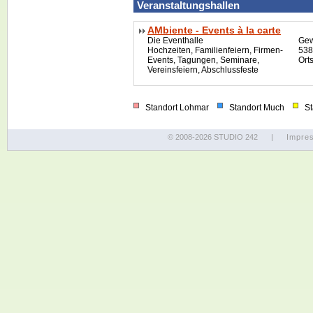
Veranstaltungshallen
AMbiente - Events à la carte
Die Eventhalle
Gew
Hochzeiten, Familienfeiern, Firmen-
538
Events, Tagungen, Seminare,
Orts
Vereinsfeiern, Abschlussfeste
Standort Lohmar
Standort Much
Sta
© 2008-2026 STUDIO 242
|
Impre