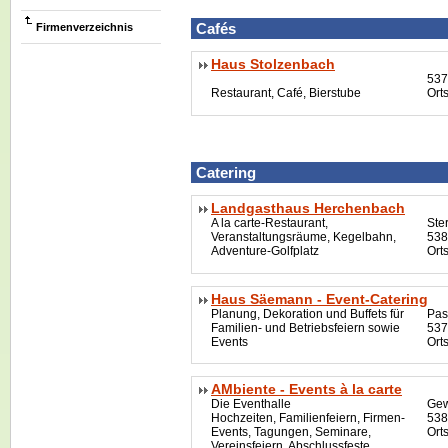
Cafés
Firmenverzeichnis
Haus Stolzenbach
537
Restaurant, Café, Bierstube
Ort
Catering
Landgasthaus Herchenbach
A la carte-Restaurant,
Ste
Veranstaltungsräume, Kegelbahn,
538
Adventure-Golfplatz
Orts
Haus Säemann - Event-Catering
Planung, Dekoration und Buffets für
Pas
Familien- und Betriebsfeiern sowie
537
Events
Ort
AMbiente - Events à la carte
Die Eventhalle
Gew
Hochzeiten, Familienfeiern, Firmen-
538
Events, Tagungen, Seminare,
Orts
Vereinsfeiern, Abschlussfeste