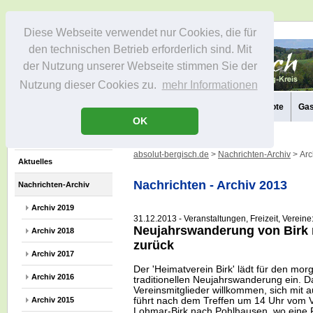
Diese Webseite verwendet nur Cookies, die für
den technischen Betrieb erforderlich sind. Mit
der Nutzung unserer Webseite stimmen Sie der
Nutzung dieser Cookies zu.
mehr Informationen
Aktuelles
Die Region
Infos
Aktivitäten
Freizeitangebote
Gas
OK
absolut-bergisch.de
>
Nachrichten-Archiv
> Arc
Aktuelles
Nachrichten - Archiv 2013
Nachrichten-Archiv
Archiv 2019
31.12.2013 - Veranstaltungen, Freizeit, Vereine
Neujahrswanderung von Birk
Archiv 2018
zurück
Archiv 2017
Der 'Heimatverein Birk' lädt für den mor
Archiv 2016
traditionellen Neujahrswanderung ein. Da
Vereinsmitglieder willkommen, sich mit
führt nach dem Treffen um 14 Uhr vom Vo
Archiv 2015
Lohmar-Birk nach Pohlhausen, wo eine P