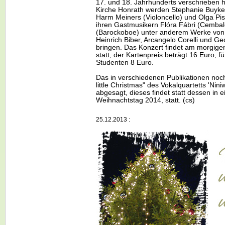
17. und 18. Jahrhunderts verschrieben 
Kirche Honrath werden Stephanie Buyken
Harm Meiners (Violoncello) und Olga Pis
ihren Gastmusikern Flóra Fábri (Cembal
(Barockoboe) unter anderem Werke von
Heinrich Biber, Arcangelo Corelli und G
bringen. Das Konzert findet am morgige
statt, der Kartenpreis beträgt 16 Euro, f
Studenten 8 Euro.
Das in verschiedenen Publikationen noc
little
Christmas
" des Vokalquartetts 'Nin
abgesagt, dieses findet statt dessen in 
Weihnachtstag 2014, statt. (cs)
25.12.2013 :