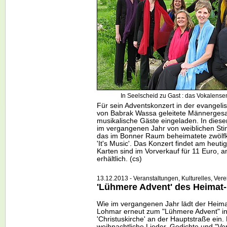
In Seelscheid zu Gast : das Vokalensemb
Für sein Adventskonzert in der evangelis
von Babrak Wassa geleitete Männergesa
musikalische Gäste eingeladen. In dies
im vergangenen Jahr von weiblichen Sti
das im Bonner Raum beheimatete zwölf
'It's Music'. Das Konzert findet am heut
Karten sind im Vorverkauf für 11 Euro, 
erhältlich. (cs)
13.12.2013 - Veranstaltungen, Kulturelles, Vere
'Lühmere Advent' des Heimat
Wie im vergangenen Jahr lädt der Heima
Lohmar erneut zum "Lühmere Advent" in
'Christuskirche' an der Hauptstraße ein
weihnachtliche Lieder, Gedichte und "Ver