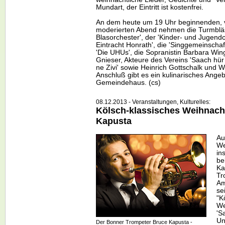
Mundart, der Eintritt ist kostenfrei.
An dem heute um 19 Uhr beginnenden,
moderierten Abend nehmen die Turmblä
Blasorchester', der 'Kinder- und Jugendc
Eintracht Honrath', die 'Singgemeinschaft
'Die UHUs', die Sopranistin Barbara Wing
Gnieser, Akteure des Vereins 'Saach hür 
ne Zivi' sowie Heinrich Gottschalk und W
Anschluß gibt es ein kulinarisches Ange
Gemeindehaus. (cs)
08.12.2013 - Veranstaltungen, Kulturelles:
Kölsch-klassisches Weihnach
Kapusta
Au
We
in
be
Ka
Tr
Am
se
"K
We
'S
Un
Der Bonner Trompeter Bruce Kapusta -