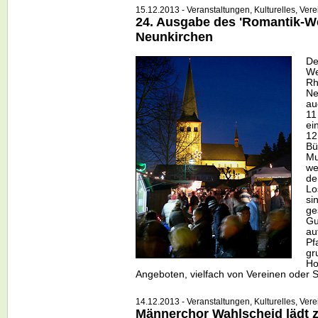
15.12.2013 - Veranstaltungen, Kulturelles, Verei
24. Ausgabe des 'Romantik-W
Neunkirchen
De
We
Rh
Ne
au
11
ei
12
Bü
Mu
we
de
Lo
si
ge
Gu
au
Pf
gr
Ho
Angeboten, vielfach von Vereinen oder S
14.12.2013 - Veranstaltungen, Kulturelles, Vere
Männerchor Wahlscheid lädt 