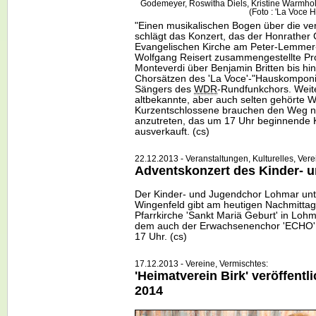
Godemeyer, Roswitha Diels, Kristine Warmhol
(Foto : 'La Voce H
"Einen musikalischen Bogen über die v
schlägt das Konzert, das der Honrather 
Evangelischen Kirche am Peter-Lemmer-
Wolfgang Reisert zusammengestellte Pr
Monteverdi über Benjamin Britten bis hi
Chorsätzen des 'La Voce'-"Hauskomponis
Sängers des
WDR
-Rundfunkchors. Wei
altbekannte, aber auch selten gehörte W
Kurzentschlossene brauchen den Weg n
anzutreten, das um 17 Uhr beginnende Ko
ausverkauft. (cs)
22.12.2013 - Veranstaltungen, Kulturelles, Ver
Adventskonzert des Kinder- u
Der Kinder- und Jugendchor Lohmar unt
Wingenfeld gibt am heutigen Nachmittag 
Pfarrkirche 'Sankt Mariä Geburt' in Loh
dem auch der Erwachsenenchor 'ECHO' be
17 Uhr. (cs)
17.12.2013 - Vereine, Vermischtes:
'Heimatverein Birk' veröffent
2014