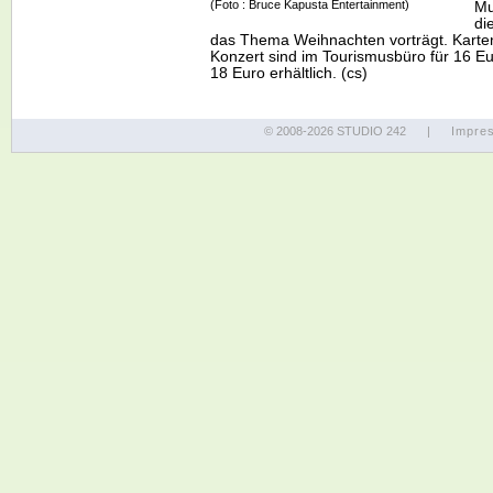
(Foto : Bruce Kapusta Entertainment)
Mu
di
das Thema Weihnachten vorträgt. Karte
Konzert sind im Tourismusbüro für 16 E
18 Euro erhältlich. (cs)
© 2008-2026 STUDIO 242
|
Impre