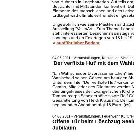
von Hühnern in Legebatterien. Auf teils dra
Betrachter mit Mißständen konfrontiert. Da
Elemente des menschlichen und des tieris
Erdkugel wird oftmals verfremdet eingesetz
Ungewöhnlich wie seine Plastiken sind auc
Ausstellung "VollmArt - Zum Thema Leben
steht interessierten Besuchern samstags v
sonntags und an Feiertagen von 15 bis 19 U
ausführlicher Bericht
04.06.2011 - Veranstaltungen, Kulturelles, Vereine
'Der verflixte Hut' mit dem Wa
"Ein Wahlscheider Divertissementchen" bi
Wahlscheid seinen Gästen am heutigen Ab
Unter dem Titel "Der verflixte Hut" wirken w
Combo, Mitglieder des Dilettantenvereins
des Singekreises der Evangelischen Kirc
Tambourcorps Scheiderhöhe sowie Ralf Gü
Gesamtleitung von Heidi Kraus mit. Der Ein
beginnenden Abend beträgt 15 Euro. (cs)
04.06.2011 - Veranstaltungen, Feuerwehr, Kulturel
Offene Tür beim Löschzug Seel
Jubiläum