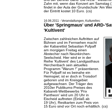
Zahn mit, wenn das Konzert am Samstag (1
findet in der Aula der Grundschule 'Am Wen
der Eintritt kostet 10 Euro. (cs)
16.06.2011 - Veranstaltungen, Kulturelles:
Über 'Springmaus' und ARD-'Sat
'Kultivent'
Zwischen zahlreichen Auftritten auf
Bühnen und im Fernsehen macht
der Kabarettist Sebastian Pufpaff
am morgigen Freitag einen
Abstecher nach Neunkirchen-
Seelscheid. Hier wird er in der
Reihe 'Kultivent' des Landgasthaus
Herchenbach sein aktuelles
Programm "Warum !" präsentieren.
Für Pufpaff ist es beinahe ein
Heimspiel, ist er doch in Troisdorf
geboren und im Kreisgebiet
aufgewachsen. Der Träger des
2010er Publikums-Preises des
Kabarett-Wettbewerbs 'Prix
Pantheon' wird um 20 Uhr in
Eischeid auftreten (Einlaß ab
19 Uhr), Restkarten zum Preis von
15 Euro sind vor Ort noch erhältlich. (cs)