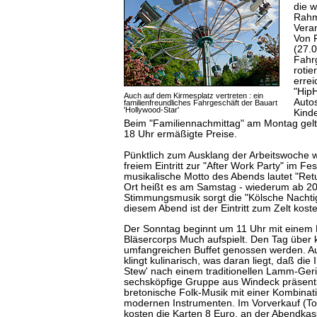
die 
Rahm
Veran
Von F
(27.
Fahr
roti
erre
"Hip
Auch auf dem Kirmesplatz vertreten : ein
Autos
familienfreundliches Fahrgeschäft der Bauart
'Hollywood-Star'
Kinde
Beim "Familiennachmittag" am Montag gel
18 Uhr ermäßigte Preise.
Pünktlich zum Ausklang der Arbeitswoche w
freiem Eintritt zur "After Work Party" im Fe
musikalische Motto des Abends lautet "Retu
Ort heißt es am Samstag - wiederum ab 20 
Stimmungsmusik sorgt die "Kölsche Nachtiga
diesem Abend ist der Eintritt zum Zelt koste
Der Sonntag beginnt um 11 Uhr mit einem
Bläsercorps Much aufspielt. Den Tag über
umfangreichen Buffet genossen werden. 
klingt kulinarisch, was daran liegt, daß die 
Stew' nach einem traditionellen Lamm-Geric
sechsköpfige Gruppe aus Windeck präsentie
bretonische Folk-Musik mit einer Kombinati
modernen Instrumenten. Im Vorverkauf (T
kosten die Karten 8 Euro, an der Abendka