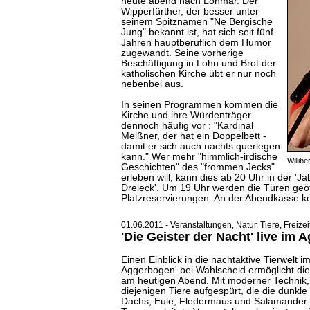
heute abend nach Lohmar. Der
Wipperfürther, der besser unter
seinem Spitznamen "Ne Bergische
Jung" bekannt ist, hat sich seit fünf
Jahren hauptberuflich dem Humor
zugewandt. Seine vorherige
Beschäftigung in Lohn und Brot der
katholischen Kirche übt er nur noch
nebenbei aus.
In seinen Programmen kommen die
Kirche und ihre Würdenträger
dennoch häufig vor : "Kardinal
Meißner, der hat ein Doppelbett -
damit er sich auch nachts querlegen
kann." Wer mehr "himmlich-irdische
Willib
Geschichten" des "frommen Jecks"
erleben will, kann dies ab 20 Uhr in der 'J
Dreieck'. Um 19 Uhr werden die Türen geöff
Platzreservierungen. An der Abendkasse kost
01.06.2011 - Veranstaltungen, Natur, Tiere, Freizeit
'Die Geister der Nacht'
live
im A
Einen Einblick in die nachtaktive Tierwelt 
Aggerbogen' bei Wahlscheid ermöglicht di
am heutigen Abend. Mit moderner Technik,
diejenigen Tiere aufgespürt, die die dunkl
Dachs, Eule, Fledermaus und Salamander z