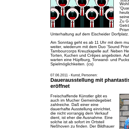
Wohlf
'Quar
heut
seine
Zu G
Getr
Prism
Unterhaltung auf dem Eischeider Dorfplatz.
Am Sonntag geht es ab 11 Uhr mit dem mu
weiter, wiederum mit dem Duo 'Sound Prisma
Tambourcorps Kreuzkapelle auf. Neben H
Torten, Kuchen und Crêpes angeboten. Auf
warten eine Hüpfburg, Torwand- und Puck
Spielmöglichkeiten. (cs)
07.06.2011 - Kunst, Personen:
Dauerausstellung mit phantast
eröffnet
Freischaffende Künstler gibt es
auch im Mucher Gemeindegebiet
zahlreiche. Daß einer eine
dauerhafte Ausstellung einrichtet,
die nicht vorrangig dem Verkauf
dient, ist eher die Ausnahme. Eine
solche ist ab sofort im Ortsteil
Neßhoven zu finden. Der Bildhauer