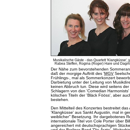
Musikalische Gäste - das Quartett 'Klangküsse',
v
Rabea Steffen, Rogina (Roger) Hare und Dagma
Der Nähe zum bevorstehenden Sommeranfa
daß der morgige Auftritt des '
MGV
Seelsche
Frühlings-, mal als Sommerkonzert beworb
Darbietung unter der Leitung von Musikdir
keinen Abbruch tun. Diese wird seitens de
Schlagern von den '
Comedian
Harmonists' 
kölschen Titeln der 'Bläck Fööss', aber au
bestehen.
Den Mittelteil des Konzertes bestreitet das
'Klangküsse' aus Sankt Augustin, mal in gem
weiblicher" Besetzung. Ihr dargebotenes R
internationale Titel von Cole Porter über Bi
angereichert mit deutschsprachigen Stüc
und der Berliner Band 'Die Ärzte'. Weiterhin 