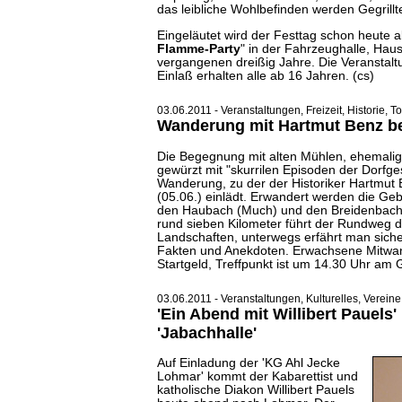
das leibliche Wohlbefinden werden Gegril
Eingeläutet wird der Festtag schon heute a
Flamme-Party
" in der Fahrzeughalle, Haus
vergangenen dreißig Jahre. Die Veranstalt
Einlaß erhalten alle ab 16 Jahren. (cs)
03.06.2011 - Veranstaltungen, Freizeit, Historie, T
Wanderung mit Hartmut Benz bei
Die Begegnung mit alten Mühlen, ehemali
gewürzt mit "skurrilen Episoden der Dorfges
Wanderung, zu der der Historiker Hartmut
(05.06.) einlädt. Erwandert werden die Ge
den Haubach (Much) und den Breidenbach
rund sieben Kilometer führt der Rundweg 
Landschaften, unterwegs erfährt man sicher
Fakten und Anekdoten. Erwachsene Mitwan
Startgeld, Treffpunkt ist um 14.30 Uhr am G
03.06.2011 - Veranstaltungen, Kulturelles, Vereine
'Ein Abend mit Willibert Pauels
'Jabachhalle'
Auf Einladung der 'KG Ahl Jecke
Lohmar' kommt der Kabarettist und
katholische Diakon Willibert Pauels