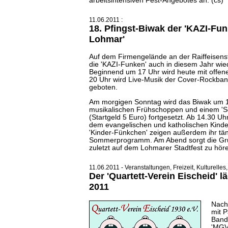
arbeitsintensiven Fest-Angebotes an. (cs)
11.06.2011 :
18. Pfingst-Biwak der 'KAZI-Fu
Lohmar'
Auf dem Firmengelände an der Raiffeisen
die 'KAZI-Funken' auch in diesem Jahr wied
Beginnend um 17 Uhr wird heute mit offen
20 Uhr wird
Live
-Musik der Cover-
Rockban
geboten.
Am morgigen Sonntag wird das Biwak um 1
musikalischen Frühschoppen und einem '
(Startgeld 5 Euro) fortgesetzt. Ab 14.30 Uhr
dem evangelischen und katholischen Kinde
'Kinder-Fünkchen' zeigen außerdem ihr tä
Sommerprogramm. Am Abend sorgt die Grup
zuletzt auf dem Lohmarer Stadtfest zu höre
11.06.2011 - Veranstaltungen, Freizeit, Kulturelles,
Der 'Quartett-Verein Eischeid' l
2011
Nach
mit 
Band
'
MG