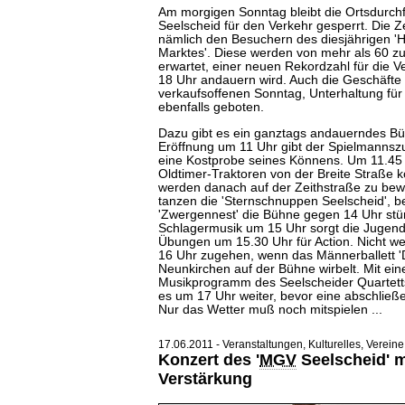
Am morgigen Sonntag bleibt die Ortsdurchfa
Seelscheid für den Verkehr gesperrt. Die Z
nämlich den Besuchern des diesjährigen '
Marktes'. Diese werden von mehr als 60 zum
erwartet, einer neuen Rekordzahl für die Ve
18 Uhr andauern wird. Auch die Geschäfte 
verkaufsoffenen Sonntag, Unterhaltung für 
ebenfalls geboten.
Dazu gibt es ein ganztags andauerndes 
Eröffnung um 11 Uhr gibt der Spielmannszu
eine Kostprobe seines Könnens. Um 11.45 
Oldtimer
-Traktoren von der Breite Straße
werden danach auf der Zeithstraße zu bew
tanzen die 'Sternschnuppen Seelscheid', be
'Zwergennest' die Bühne gegen 14 Uhr st
Schlagermusik um 15 Uhr sorgt die Jugen
Übungen um 15.30 Uhr für Action. Nicht we
16 Uhr zugehen, wenn das Männerballett '
Neunkirchen auf der Bühne wirbelt. Mit ein
Musikprogramm des Seelscheider Quartetts
es um 17 Uhr weiter, bevor eine abschließe
Nur das Wetter muß noch mitspielen ...
17.06.2011 - Veranstaltungen, Kulturelles, Vereine
Konzert des '
MGV
Seelscheid' m
Verstärkung