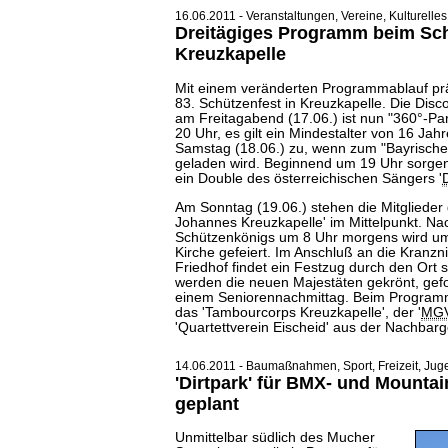
16.06.2011 - Veranstaltungen, Vereine, Kulturelles
Dreitägiges Programm beim Sch
Kreuzkapelle
Mit einem veränderten Programmablauf prä
83. Schützenfest in Kreuzkapelle. Die Disc
am Freitagabend (17.06.) ist nun "360°-Party
20 Uhr, es gilt ein Mindestalter von 16 Jah
Samstag (18.06.) zu, wenn zum "Bayrische
geladen wird. Beginnend um 19 Uhr sorgen
ein Double des österreichischen Sängers '
Am Sonntag (19.06.) stehen die Mitglieder
Johannes Kreuzkapelle' im Mittelpunkt. N
Schützenkönigs um 8 Uhr morgens wird um
Kirche gefeiert. Im Anschluß an die Kranz
Friedhof findet ein Festzug durch den Ort s
werden die neuen Majestäten gekrönt, gefo
einem Seniorennachmittag. Beim Program
das 'Tambourcorps Kreuzkapelle', der '
MG
'Quartettverein Eischeid' aus der Nachbar
14.06.2011 - Baumaßnahmen, Sport, Freizeit, Jug
'Dirtpark' für BMX- und Mounta
geplant
Unmittelbar südlich des Mucher