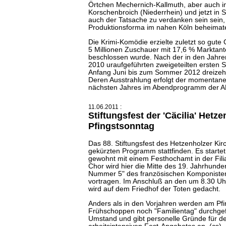
Örtchen Mechernich-Kallmuth, aber auch in 
Korschenbroich (Niederrhein) und jetzt in S
auch der Tatsache zu verdanken sein sein,
Produktionsforma im nahen Köln beheimatet
Die Krimi-Komödie erzielte zuletzt so gute 
5 Millionen Zuschauer mit 17,6 % Marktante
beschlossen wurde. Nach der in den Jahr
2010 uraufgeführten zweigeteilten ersten St
Anfang Juni bis zum Sommer 2012 dreizehn
Deren Ausstrahlung erfolgt der momentan
nächsten Jahres im Abendprogramm der A
11.06.2011 :
Stiftungsfest der 'Cäcilia' Hetz
Pfingstsonntag
Das 88. Stiftungsfest des Hetzenholzer Kir
gekürzten Programm stattfinden. Es start
gewohnt mit einem Festhochamt in der Filia
Chor wird hier die Mitte des 19. Jahrhund
Nummer 5" des französischen Komponiste
vortragen. Im Anschluß an den um 8.30 Uh
wird auf dem Friedhof der Toten gedacht.
Anders als in den Vorjahren werden am Pf
Frühschoppen noch "Familientag" durchgef
Umstand und gibt personelle Gründe für de