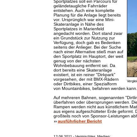
Sportplatzes soll ein
Parcours
für
geländetaugliche Fahrräder
entstehen. Auch eine komplette
Planung für die Anlage liegt bereits
vor. Ursprünglich war eine Mini-
Skateranlage in Nähe des
Sportplatzes in Marienfeld
angedacht worden. Dort stand zwar
ein Grundstück zur Nutzung zur
Verfügung, doch gab es Bedenken
seitens der Anlieger. Bei der Suche
nach einer Alternative stieß man auf
den Sportplatz im Hauptort, der weit
genug von der nächsten
Wohnbebauung entfernt sei. Da
dort bereits eine Skateranlage
existiert, ist ein reiner "Dirkpark"
vorgesehen, der mit BMX-Rädern
Vergle
oder Dirtbikes, einer Spezialform
von Mountainbikes, befahren werden kann
Auf mehreren Bahnen, sogenannten "Dirtli
überfahren oder übersprungen werden. Die
Rampen werden nicht aus künstlichem Mater
aus eigens aufgeschütteter Erde geformt. D
großteils noch von Sponsor-Leistungen abh
ausführlicher Bericht
12.06.2011 - Vermischtes, Medien: