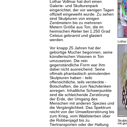
Lothar Vollmar hat dort einen
Galerie- und Skulturenpark
eingerichtet, der vor wenigen Tagen
offiziell eingeweiht wurde. Zu sehen
sind Skulpturen von einigen
Zentimetern bis zu mehreren
Metern Größe aus Ton, die im
heimischen Atelier bei 1.250 Grad
Celsius gebrannt und glasiert
werden.
Lothar
Vor knapp 25 Jahren hat der
gebürtige Mucher begonnen, seine
künstlerischen Visionen in Ton
umzusetzen. Die rein
gegenständliche Form war ihm
dabei nicht ausreichend. Seine
oftmals phantastisch anmutenden
Skulpturen haben - teils
offensichtliche, teils versteckte -
Botschaften, die zum Nachdenken
anregen. Inhaltliche Schwerpunkte
sind die schleichende Zerstörung
der Erde, der Umgang des
Menschen mit anderen Spezies und
die Vergänglichkeit. Das Spektrum
reicht von der Umweltzerstörung bis
zum Krieg, vom Waldsterben über
die Robbenjagd bis zu
Skulpt
mit ge
Tiertransporten oder der Haltung