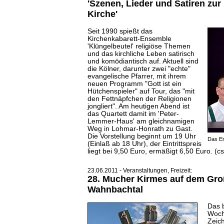
'Szenen, Lieder und Satiren zur 
Kirche'
Seit 1990 spießt das
Kirchenkabarett-Ensemble
'Klüngelbeutel' religiöse Themen
und das kirchliche Leben satirisch
und komödiantisch auf. Aktuell sind
die Kölner, darunter zwei "echte"
evangelische Pfarrer, mit ihrem
neuen Programm "Gott ist ein
Hütchenspieler" auf Tour, das "mit
den Fettnäpfchen der Religionen
jongliert". Am heutigen Abend ist
das Quartett damit im 'Peter-
Lemmer-Haus' am gleichnamigen
Weg in Lohmar-Honrath zu Gast.
Die Vorstellung beginnt um 19 Uhr
Das En
(Einlaß ab 18 Uhr), der Eintrittspreis
liegt bei 9,50 Euro, ermäßigt 6,50 Euro. (cs
23.06.2011 - Veranstaltungen, Freizeit:
28. Mucher Kirmes auf dem Gro
Wahnbachtal
Das 
Woch
Zeich